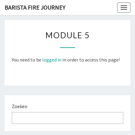
Skip
BARISTA FIRE JOURNEY
Togg
to
navig
content
MODULE
MODULE 5
5
You need to be
logged in
in order to access this page!
Zoeken