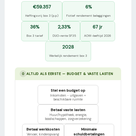
€59.357
6%
Heffingsvrij box 3 (p.p.)
Fictief rendement beleggingen
36%
2,33%
67 jr
Box 3 tarief
DUO-rente SF35
AOW-leeftijd 2026
2028
Werkelijk rendement box 3
0
ALTIJD ALS EERSTE — BUDGET & VASTE LASTEN
Stel een budget op
Inkomsten − uitgaven =
beschikbare ruimte
Betaal vaste lasten
Huur/hypotheek, energie,
boodschappen, zorgverzekering
Betaal werkkosten
Minimale
schuld­betalingen
Vervoer, kinderopvang