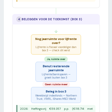
4
BELEGGEN VOOR DE TOEKOMST (BOX 3)
↓
Nog jaarruimte voor lijfrente
over?
Lijfrente is fiscaal voordeliger dan
box 3 — check dit eerst
Ja, ruimte over
Benut resterende
jaarruimte
Lijfrente/banksparen —
groeit buiten box 3
Geen ruimte meer
Beleg in box 3
Wereldwijd indexfonds — Northern
Trust, VWRL, iShares MSCI World
2026: Heffingsvrij €59.357 p.p. (€118.714 met