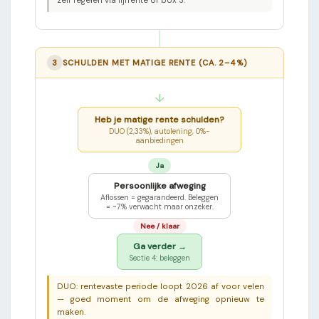
zelf regelen via lijfrente of box 3.
3
SCHULDEN MET MATIGE RENTE (CA. 2–4%)
↓
Heb je matige rente schulden?
DUO (2,33%), autolening, 0%-
aanbiedingen
Ja
Persoonlijke afweging
Aflossen = gegarandeerd. Beleggen
= ~7% verwacht maar onzeker.
Nee / klaar
Ga verder →
Sectie 4: beleggen
DUO: rentevaste periode loopt 2026 af voor velen
— goed moment om de afweging opnieuw te
maken.