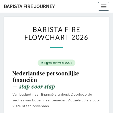
Skip
BARISTA FIRE JOURNEY
Togg
to
navig
content
BARISTA
BARISTA FIRE
FIRE
FLOWCHART 2026
FLOWCHART
2026
Bijgewerkt voor 2026
Nederlandse persoonlijke
financiën
— stap voor stap
Van budget naar financiële vrijheid. Doorloop de
secties van boven naar beneden. Actuele cijfers voor
2026 staan bovenaan.