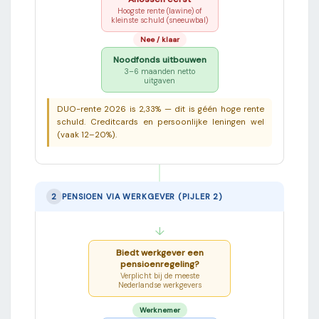
Hoogste rente (lawine) of
kleinste schuld (sneeuwbal)
Nee / klaar
Noodfonds uitbouwen
3–6 maanden netto
uitgaven
DUO-rente 2026 is 2,33% — dit is géén hoge rente
schuld. Creditcards en persoonlijke leningen wel
(vaak 12–20%).
2
PENSIOEN VIA WERKGEVER (PIJLER 2)
↓
Biedt werkgever een
pensioenregeling?
Verplicht bij de meeste
Nederlandse werkgevers
Werknemer