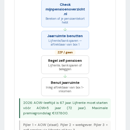
Check
mijnpensioenoverzicht
.nl
Bereken of je pensioentekort
hebt
↓
Jaarruimte benutten
Lijfrente/banksparen —
aftrekbaar van box 1
ZZP / geen
Regel zelf pensioen
Lijfrente, banksparen of
beleggen
↓
Benut jaarruimte
Inleg aftrekbaar van box 1-
inkomen
2026: AOW-leeftijd is 67 jaar. Lijfrente moet starten
vóór AOW+5 jaar (72 jaar). Maximale
premiegrondslag: €137.800.
Pijler 1 = AOW (staat). Pijler 2 = werkgever. Pijler 3 =