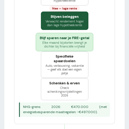
hypotheekrente
Nee — lage rente
Blijven beleggen
Verwacht rendement hoger
dan lage hypotheekrente
Blijf sparen naar je FIRE-getal
Elke maand bijstorten brengt je
dichter bij financiële vrijheid
Specifieke
spaardoelen
Auto, verbouwing, vakantie
— geef elk doel een eigen
potje
Schenken & erven
Check
schenkingsvrijstellingen
2026
NHG-grens 2026: €470.000 (met
energiebesparende maatregelen: ~€497.000).