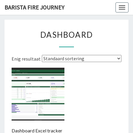
Skip
BARISTA FIRE JOURNEY
Togg
to
navig
content
DASHBOARD
DASHBOARD
Enig resultaat
Dashboard Excel tracker