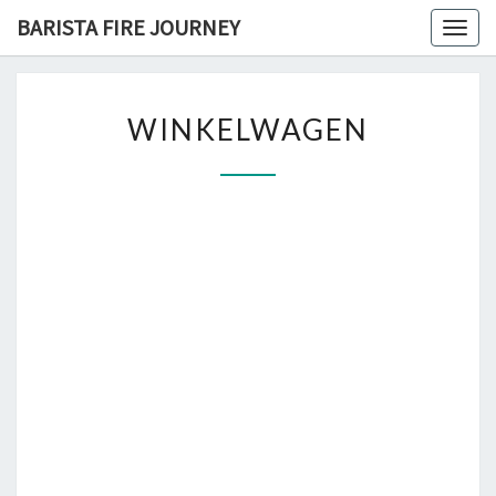
Skip
BARISTA FIRE JOURNEY
Togg
to
navig
content
WINKELWAGEN
WINKELWAGEN