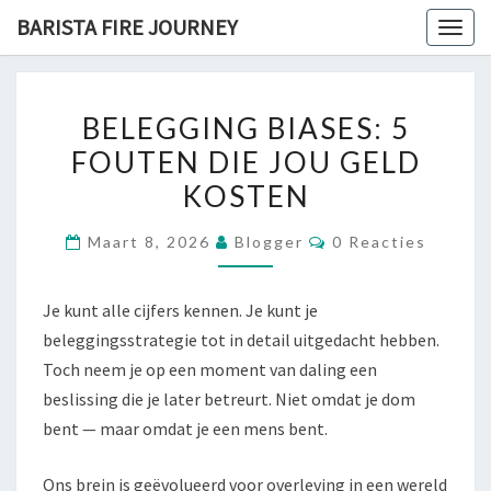
Skip
BARISTA FIRE JOURNEY
Togg
to
navig
content
BELEGGING
BELEGGING BIASES: 5
BIASES:
FOUTEN DIE JOU GELD
5
KOSTEN
FOUTEN
DIE
Reacties
Maart 8, 2026
Blogger
0 Reacties
JOU
GELD
Je kunt alle cijfers kennen. Je kunt je
KOSTEN
beleggingsstrategie tot in detail uitgedacht hebben.
Toch neem je op een moment van daling een
beslissing die je later betreurt. Niet omdat je dom
bent — maar omdat je een mens bent.
Ons brein is geëvolueerd voor overleving in een wereld