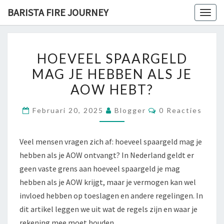
Skip
BARISTA FIRE JOURNEY
Togg
to
navig
content
HOEVEEL
HOEVEEL SPAARGELD
SPAARGELD
MAG JE HEBBEN ALS JE
MAG
AOW HEBT?
JE
HEBBEN
Reacties
Februari 20, 2025
Blogger
0 Reacties
ALS
JE
Veel mensen vragen zich af: hoeveel spaargeld mag je
AOW
hebben als je AOW ontvangt? In Nederland geldt er
HEBT?
geen vaste grens aan hoeveel spaargeld je mag
hebben als je AOW krijgt, maar je vermogen kan wel
invloed hebben op toeslagen en andere regelingen. In
dit artikel leggen we uit wat de regels zijn en waar je
rekening mee moet houden.