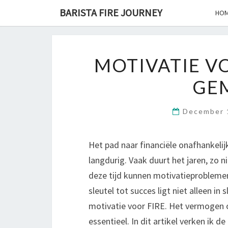
Skip
BARISTA FIRE JOURNEY
HO
to
content
MOTIVATIE VO
GE
December 
Het pad naar financiële onafhankeli
langdurig. Vaak duurt het jaren, zo n
deze tijd kunnen motivatieproblemen
sleutel tot succes ligt niet alleen i
motivatie voor FIRE. Het vermogen o
essentieel. In dit artikel verken ik d