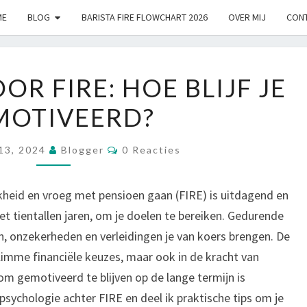
ME
BLOG
BARISTA FIRE FLOWCHART 2026
OVER MIJ
CON
MOTIVATIE
OR FIRE: HOE BLIJF JE
VOOR
MOTIVEERD?
FIRE:
HOE
Reacties
BLIJF
13, 2024
Blogger
0 Reacties
JE
GEMOTIVEERD?
jkheid en vroeg met pensioen gaan (FIRE) is uitdagend en
iet tientallen jaren, om je doelen te bereiken. Gedurende
, onzekerheden en verleidingen je van koers brengen. De
n slimme financiële keuzes, maar ook in de kracht van
m gemotiveerd te blijven op de lange termijn is
e psychologie achter FIRE en deel ik praktische tips om je